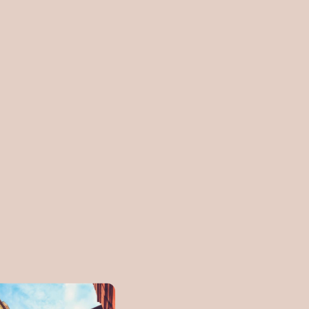
Ekonomisk plan
Råvindskonvertering
Ränteupphandling
Intygsgivning
Underhållsplaner