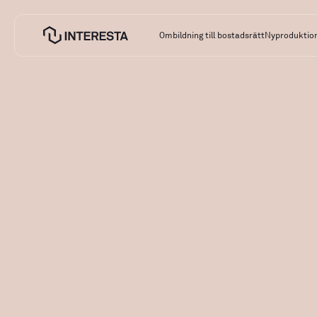
Ombildning till bostadsrätt
Nyproduktio