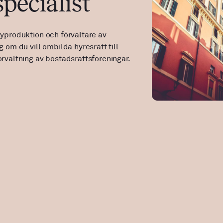
pecialist
ltning
Om oss
nyproduktion och förvaltare av
Karriär
g om du vill ombilda hyresrätt till
Kundportal
örvaltning av bostadsrättsföreningar.
kundservice@interesta.se