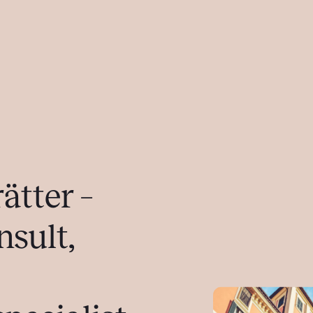
ätter –
bostadsrätt
sult,
Ekonomisk förvaltning
Kostnadskalkyl
Finanspolicies