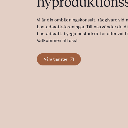
nyproduktionss
Ekonomisk förva
Vi är din ombildningskonsult, rådgivare vid 
bostadsrättsföreningar. Till oss vänder du di
Jag vill
Kundservice
bostadsrätt, bygga bostadsrätter eller vid f
ombilda
Välkommen till oss!
Våra tjänster