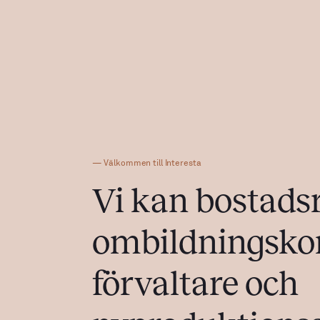
— Välkommen till Interesta
Vi kan bostadsr
Ombildning till 
ombildningskon
förvaltare och
Nyproduktion