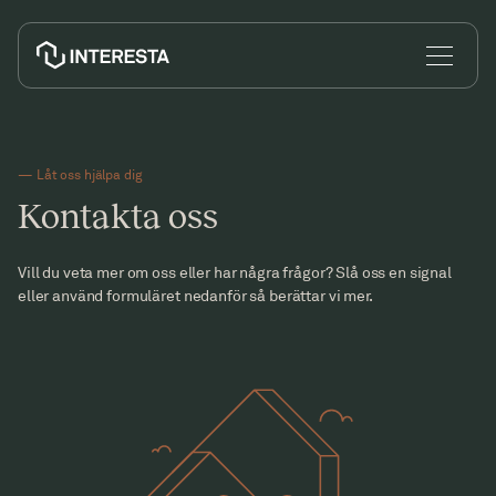
— Låt oss hjälpa dig
Kontakta oss
Ombildning till bostadsrätt
Vill du veta mer om oss eller har några frågor? Slå oss en signal
eller använd formuläret nedanför så berättar vi mer.
Nyproduktion
Ekonomisk förvaltning
Jag vill ombilda