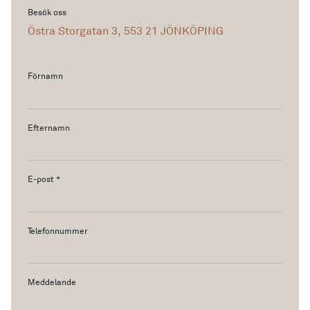
Besök oss
Östra Storgatan 3, 553 21 JÖNKÖPING
Förnamn
Efternamn
E-post
*
Telefonnummer
Meddelande