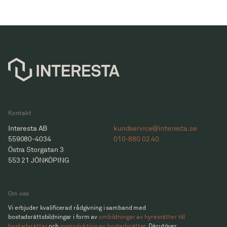
Kontakt
Interesta AB
kundservice@interesta.se
559080-4034
010-880 02 40
Östra Storgatan 3
553 21 JÖNKÖPING
Om oss
Vi erbjuder kvalificerad rådgivning i samband med
bostadsrättsbildningar i form av
ombildningar av hyresrätter till
bostadsrätter
och
nyproduktion av bostadsrätter.
Därutöver