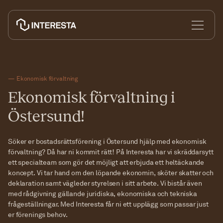
— Ekonomisk förvaltning
Ekonomisk förvaltning i
Ombildning till bostadsrätt
Östersund!
Söker er bostadsrättsförening i Östersund hjälp med ekonomisk
Nyproduktion
förvaltning? Då har ni kommit rätt! På Interesta har vi skräddarsytt
Ekonomisk förvaltning
ett specialteam som gör det möjligt att erbjuda ett heltäckande
koncept. Vi tar hand om den löpande ekonomin, sköter skatter och
deklaration samt vägleder styrelsen i sitt arbete. Vi bistår även
med rådgivning gällande juridiska, ekonomiska och tekniska
frågeställningar. Med Interesta får ni ett upplägg som passar just
Jag vill ombilda
er förenings behov.