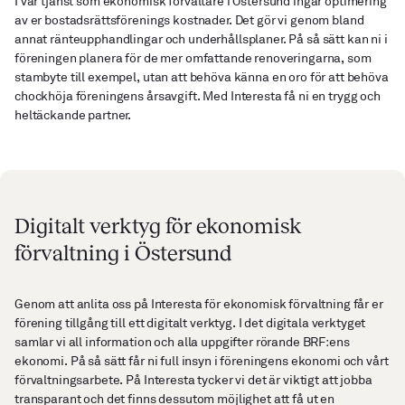
I vår tjänst som ekonomisk förvaltare i Östersund ingår optimering
av er bostadsrättsförenings kostnader. Det gör vi genom bland
annat ränteupphandlingar och underhållsplaner. På så sätt kan ni i
föreningen planera för de mer omfattande renoveringarna, som
stambyte till exempel, utan att behöva känna en oro för att behöva
chockhöja föreningens årsavgift. Med Interesta få ni en trygg och
heltäckande partner.
Digitalt verktyg för ekonomisk
förvaltning i Östersund
Genom att anlita oss på Interesta för ekonomisk förvaltning får er
förening tillgång till ett digitalt verktyg. I det digitala verktyget
samlar vi all information och alla uppgifter rörande BRF:ens
ekonomi. På så sätt får ni full insyn i föreningens ekonomi och vårt
förvaltningsarbete. På Interesta tycker vi det är viktigt att jobba
transparant och det finns dessutom möjlighet att få ut en