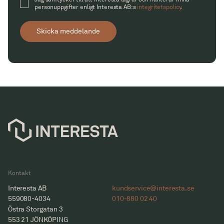
personuppgifter enligt Interesta AB:s
integritetspolicy
.
Skicka meddelande
Kontakt
Interesta AB
kundservice@interesta.se
559080-4034
010-880 02 40
Östra Storgatan 3
553 21 JÖNKÖPING