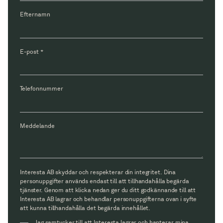
Efternamn
E-post
*
Telefonnummer
Meddelande
Interesta AB skyddar och respekterar din integritet. Dina
personuppgifter används endast till att tillhandahålla begärda
tjänster. Genom att klicka nedan ger du ditt godkännande till att
Interesta AB lagrar och behandlar personuppgifterna ovan i syfte
att kunna tillhandahålla det begärda innehållet.
Jag samtycker till att Interesta lagrar och hanterar mina