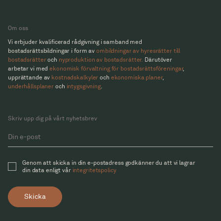
Om oss
Vi erbjuder kvalificerad rådgivning i samband med
bostadsrättsbildningar i form av
ombildningar av hyresrätter till
bostadsrätter
och
nyproduktion av bostadsrätter.
Därutöver
arbetar vi med
ekonomisk förvaltning för bostadsrättsföreningar
,
upprättande av
kostnadskalkyler
och
ekonomiska planer
,
underhållsplaner
och
intygsgivning
.
Skriv upp dig på vårt nyhetsbrev
Genom att skicka in din e-postadress godkänner du att vi lagrar
din data enligt vår
integritetspolicy
Skicka