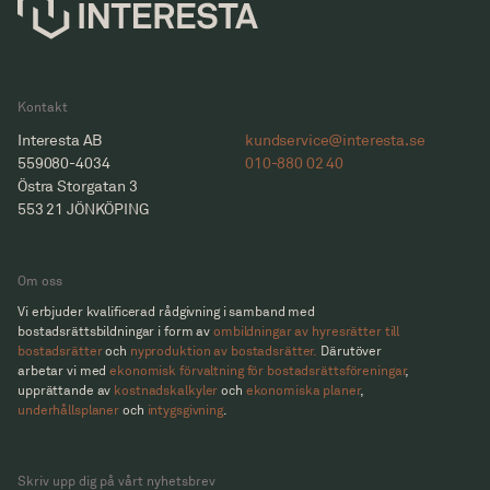
Kontakt
Interesta AB
kundservice@interesta.se
559080-4034
010-880 02 40
Östra Storgatan 3
553 21 JÖNKÖPING
Om oss
Vi erbjuder kvalificerad rådgivning i samband med
bostadsrättsbildningar i form av
ombildningar av hyresrätter till
bostadsrätter
och
nyproduktion av bostadsrätter.
Därutöver
arbetar vi med
ekonomisk förvaltning för bostadsrättsföreningar
,
upprättande av
kostnadskalkyler
och
ekonomiska planer
,
underhållsplaner
och
intygsgivning
.
Skriv upp dig på vårt nyhetsbrev