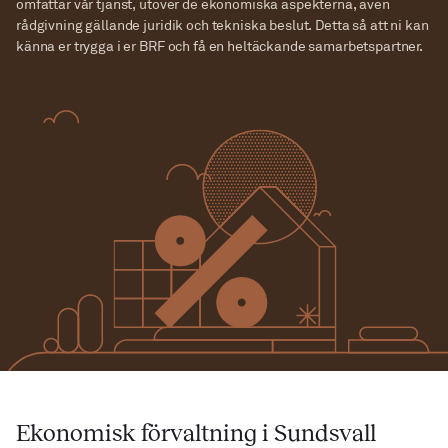
omfattar vår tjänst, utöver de ekonomiska aspekterna, även
rådgivning gällande juridik och tekniska beslut. Detta så att ni kan
Kundservice
känna er trygga i er BRF och få en heltäckande samarbetspartner.
Kundportal
Ekonomisk förvaltning
Ekonomisk plan
Råvindskonvertering
Kostnadskalkyl
Ränteupphandling
Intygsgivning
Finanspolicies
Underhållsplaner
Om oss
Kontakta oss
Nyheter
Karriär
Kundservice
kundservice@interesta.se
010-880 02 40
Ekonomisk förvaltning i Sundsvall