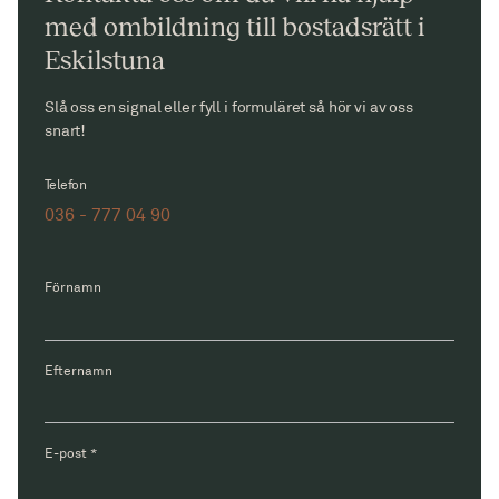
med ombildning till bostadsrätt i
Eskilstuna
Slå oss en signal eller fyll i formuläret så hör vi av oss
snart!
Telefon
036 - 777 04 90
Förnamn
Efternamn
E-post
*