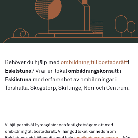
Kundservice
Kundportal
Ekonomisk förvaltning
Ekonomisk plan
Råvindskonvertering
Kostnadskalkyl
i
Behöver du hjälp med
ombildning till bostadsrätt
Ränteupphandling
Intygsgivning
Eskilstuna
ombildningskonsult i
? Vi är en lokal
Finanspolicies
Underhållsplaner
Eskilstuna
med erfarenhet av ombildningar i
Torshälla, Skogstorp, Skiftinge, Norr och Centrum.
Om oss
Kontakta oss
Nyheter
Karriär
Kundservice
kundservice@interesta.se
010-880 02 40
Vi hjälper såväl hyresgäster och fastighetsägare att med
ombildning till bostadsrätt. Vi har god lokal kännedom om
Eskilstuna och hjälper dig med hela
ombildningsprocessen
– från