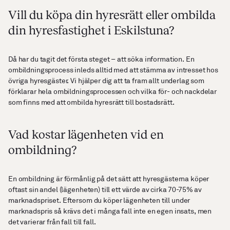
Vill du köpa din hyresrätt eller ombilda
din hyresfastighet i Eskilstuna?
Då har du tagit det första steget – att söka information. En
ombildningsprocess inleds alltid med att stämma av intresset hos
övriga hyresgäster. Vi hjälper dig att ta fram allt underlag som
förklarar hela ombildningsprocessen och vilka för- och nackdelar
som finns med att ombilda hyresrätt till bostadsrätt.
Vad kostar lägenheten vid en
ombildning?
En ombildning är förmånlig på det sätt att hyresgästerna köper
oftast sin andel (lägenheten) till ett värde av cirka 70-75% av
marknadspriset. Eftersom du köper lägenheten till under
marknadspris så krävs det i många fall inte en egen insats, men
det varierar från fall till fall.