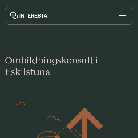
—
Ombildningskonsult i
Ombildning till bostadsrätt
Eskilstuna
Nyproduktion
Ekonomisk förvaltning
Jag vill ombilda