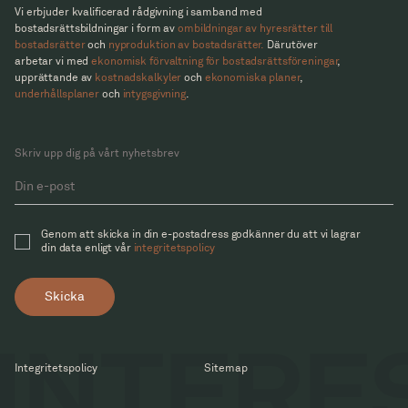
Vi erbjuder kvalificerad rådgivning i samband med
bostadsrättsbildningar i form av
ombildningar av hyresrätter till
bostadsrätter
och
nyproduktion av bostadsrätter.
Därutöver
arbetar vi med
ekonomisk förvaltning för bostadsrättsföreningar
,
upprättande av
kostnadskalkyler
och
ekonomiska planer
,
underhållsplaner
och
intygsgivning
.
Skriv upp dig på vårt nyhetsbrev
Genom att skicka in din e-postadress godkänner du att vi lagrar
din data enligt vår
integritetspolicy
Skicka
Integritetspolicy
Sitemap