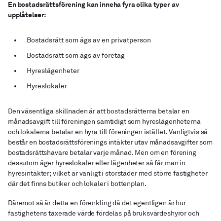
En bostadsrättsförening kan inneha fyra olika typer av
upplåtelser:
Bostadsrätt som ägs av en privatperson
Bostadsrätt som ägs av företag
Hyreslägenheter
Hyreslokaler
Den väsentliga skillnaden är att bostadsrätterna betalar en
månadsavgift till föreningen samtidigt som hyreslägenheterna
och lokalerna betalar en hyra till föreningen istället. Vanligtvis så
består en bostadsrättsförenings intäkter utav månadsavgifter som
bostadsrättshavare betalar varje månad. Men om en förening
dessutom äger hyreslokaler eller lägenheter så får man in
hyresintäkter; vilket är vanligt i storstäder med större fastigheter
där det finns butiker och lokaler i bottenplan.
Däremot så är detta en förenkling då det egentligen är hur
fastighetens taxerade värde fördelas på bruksvärdeshyror och