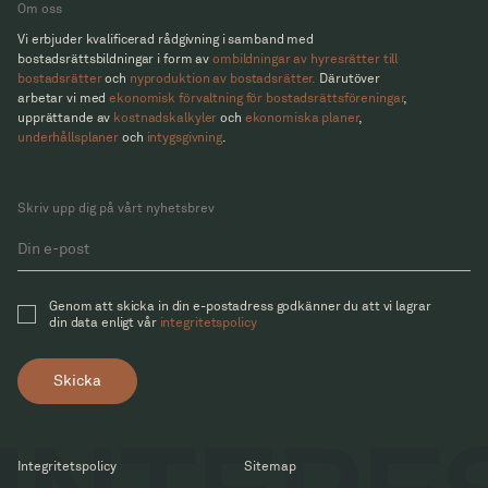
Om oss
Vi erbjuder kvalificerad rådgivning i samband med
bostadsrättsbildningar i form av
ombildningar av hyresrätter till
bostadsrätter
och
nyproduktion av bostadsrätter.
Därutöver
arbetar vi med
ekonomisk förvaltning för bostadsrättsföreningar
,
upprättande av
kostnadskalkyler
och
ekonomiska planer
,
underhållsplaner
och
intygsgivning
.
Skriv upp dig på vårt nyhetsbrev
Genom att skicka in din e-postadress godkänner du att vi lagrar
din data enligt vår
integritetspolicy
Skicka
Integritetspolicy
Sitemap