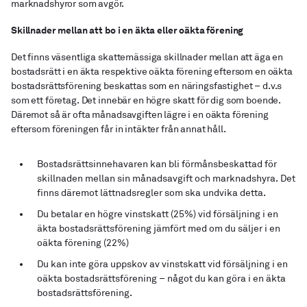
marknadshyror som avgör.
Skillnader mellan att bo i en äkta eller oäkta förening
Det finns väsentliga skattemässiga skillnader mellan att äga en
bostadsrätt i en äkta respektive oäkta förening eftersom en oäkta
bostadsrättsförening beskattas som en näringsfastighet – d.v.s
som ett företag. Det innebär en högre skatt för dig som boende.
Däremot så är ofta månadsavgiften lägre i en oäkta förening
eftersom föreningen får in intäkter från annat håll.
Bostadsrättsinnehavaren kan bli förmånsbeskattad för
skillnaden mellan sin månadsavgift och marknadshyra. Det
finns däremot lättnadsregler som ska undvika detta.
Du betalar en högre vinstskatt (25%) vid försäljning i en
äkta bostadsrättsförening jämfört med om du säljer i en
oäkta förening (22%)
Du kan inte göra uppskov av vinstskatt vid försäljning i en
oäkta bostadsrättsförening – något du kan göra i en äkta
bostadsrättsförening.