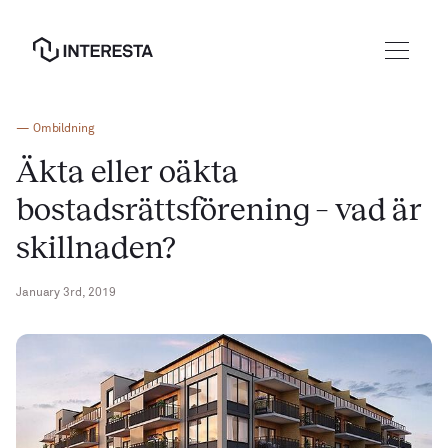
—
Ombildning
Äkta eller oäkta
bostadsrättsförening – vad är
Ombildning till bostadsrätt
skillnaden?
Nyproduktion
January 3rd, 2019
Ekonomisk förvaltning
Jag vill ombilda