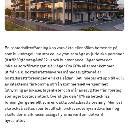
Kundservice
Kundportal
En bostadsrättsförening kan vara äkta eller oäkta beroende på,
Ekonomisk förvaltning
Ekonomisk plan
som huvudregel, hur stor del av ytan som ägs av juridiska personer
Råvindskonvertering
Kostnadskalkyl
(&#8220;företag&#8221;) och hur stor andel lägenheter och
Ränteupphandling
Intygsgivning
lokaler som föreningen själv äger. Om 60% eller mer kommer
Finanspolicies
Underhållsplaner
utifrån s.k. bostadsrättshavares månadsavgifter så är
bostadsrättsföreningen en äkta sådan. Det innebär att upp till 40%
Om oss
Kontakta oss
av intäkterna får komma utifrån kommersiell verksamhet
Nyheter
Karriär
(uthyrning av lokaler, lägenheter och månadsavgifter från företag
Kundservice
som äger bostadsrätter). Överstiger den 40% så betecknas
föreningen generellt som en oäkta bostadsrättsförening. Men det
ska också sättas i paritet till s.k. bruksvärdeshyran d.v.s hur hög
kundservice@interesta.se
010-880 02 40
skulle den marknadsmässiga hyrorna varit om det varit
hyresrätter.